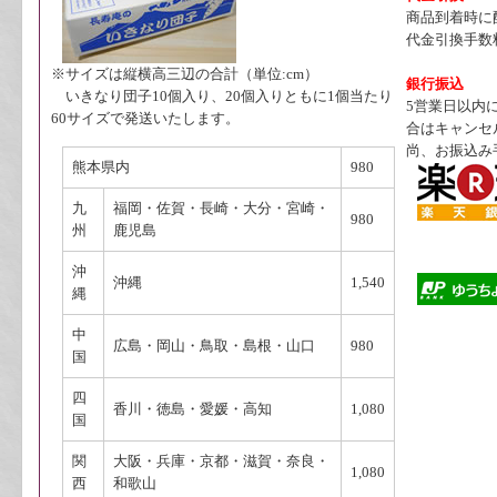
商品到着時に
代金引換手数料
※サイズは縦横高三辺の合計（単位:cm）
銀行振込
いきなり団子10個入り、20個入りともに1個当たり
5営業日以内
60サイズで発送いたします。
合はキャンセ
尚、お振込み
熊本県内
980
九
福岡・佐賀・長崎・大分・宮崎・
980
州
鹿児島
沖
沖縄
1,540
縄
中
広島・岡山・鳥取・島根・山口
980
国
四
香川・徳島・愛媛・高知
1,080
国
関
大阪・兵庫・京都・滋賀・奈良・
1,080
西
和歌山