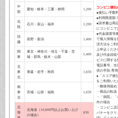
中
コンビニ後払
愛知・岐阜・三重・静岡
1,200
部
●後払い手数料:
●利用限度額:55
北
●請求書は商
石川・富山・福井
1,200
陸
にコンビニて
●代金譲渡等株
信
で個人情報
長野・新潟
1,400
越
済方法をご利
上申込くだ
関
東京・神奈川・埼玉・千葉・茨
1,400
及び代金回収
東
城・群馬・栃木・山梨
ビスに関す
電話番号、住所
北
供の手段:専
東
青森・岩手・秋田
1,650
●「スコア後払
北
をご利用いた
・郵便局留め
南
・商品の転送
東
宮城・山形・福島
1,650
・「病院」「ホ
北
外の場合
北
・コンビニ店
北海道（10,000円以上お買い上げ
海
650
バナーをクリ
の場合）
道